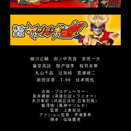
柳川公輔 田ノ中亮資 安田一大
藤堂高訝 階戸瑠李 桜羽未華
丸山千晶 辻加純 貴瀬雄二
新田匡章 T-98 佳本周也
企画・プロデューサー：
新井庸能（浪速伝説トライオー）
木川泰宏（武蔵忍法伝 忍者烈風）
飯澤慎（鳳神ヤツルギ）
監督：上倉栄治
アクション監督：早瀬重希
脚本：塩味鷹虎