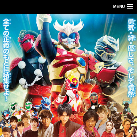
MENU
ＴＯＰ
｜ 舞台挨拶
｜ イントロダクション
｜ キャラクター／キャスト
｜ ムービー
｜ 劇場情報