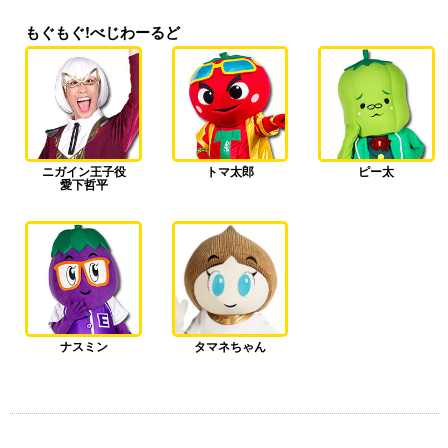
もぐもぐ!べじわーるど
ニガイン王子役
トマ太郎
ピー太
愛下哲平
ナスミン
タマネちゃん