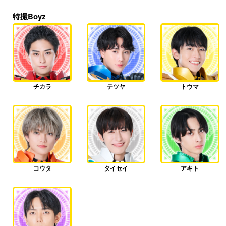
特撮Boyz
チカラ
テツヤ
トウマ
コウタ
タイセイ
アキト