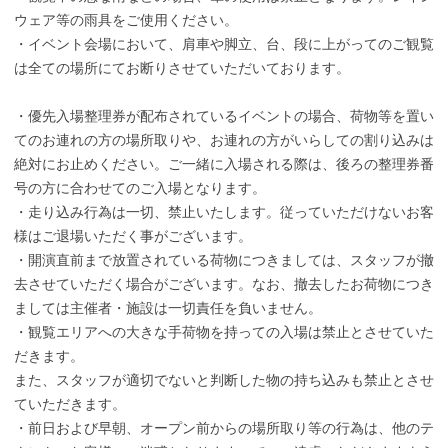
ウェア等の雨具をご使用ください。
・イベント会場において、肩車や脚立、台、段に上がってのご観覧
は全ての場所にてお断りさせていただいております。
・優先入場整理券が配布されているイベントの場合、荷物等を置い
てのお連れの方の場所取りや、お連れの方がいらしての割り込みは
絶対にお止めください。ご一緒に入場される際は、後ろの整理券番
号の方に合わせてのご入場となります。
・走り込み行為は一切、禁止いたします。従っていただけないお客
様はご退場いただく事がございます。
・開演直前まで放置されている荷物につきましては、スタッフが撤
去させていただく場合がございます。なお、撤去したお荷物につき
ましては主催者・施設は一切責任を負いません。
・観覧エリアへの大きな手荷物を持っての入場は禁止とさせていた
だきます。
また、スタッフが適切でないと判断した物の持ち込みも禁止とさせ
ていただきます。
・前日および早朝、オープン前からの場所取り等の行為は、他のテ