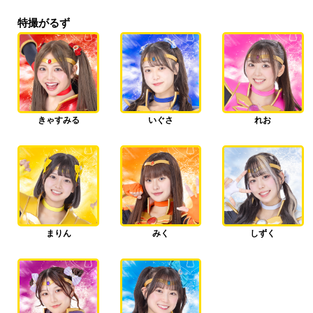
特撮がるず
きゃすみる
いぐさ
れお
まりん
みく
しずく