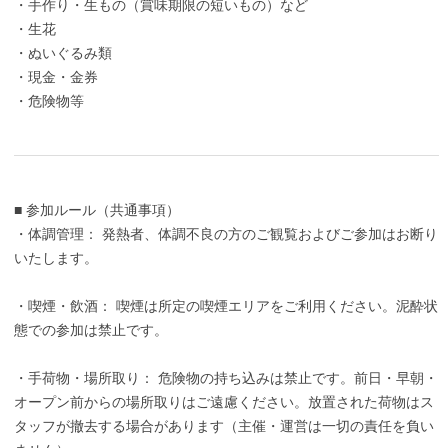
・手作り・生もの（賞味期限の短いもの）など
・生花
・ぬいぐるみ類
・現金・金券
・危険物等
■ 参加ルール（共通事項）
・体調管理： 発熱者、体調不良の方のご観覧およびご参加はお断り
いたします。
・喫煙・飲酒： 喫煙は所定の喫煙エリアをご利用ください。泥酔状
態での参加は禁止です。
・手荷物・場所取り： 危険物の持ち込みは禁止です。前日・早朝・
オープン前からの場所取りはご遠慮ください。放置された荷物はス
タッフが撤去する場合があります（主催・運営は一切の責任を負い