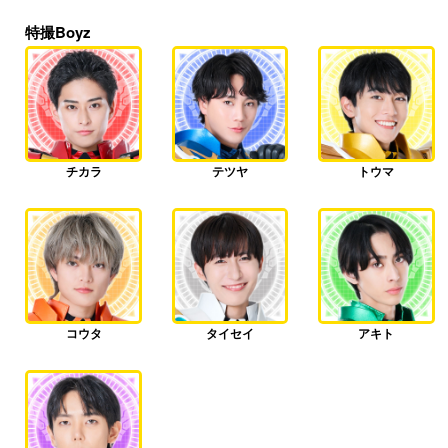
特撮Boyz
チカラ
テツヤ
トウマ
コウタ
タイセイ
アキト