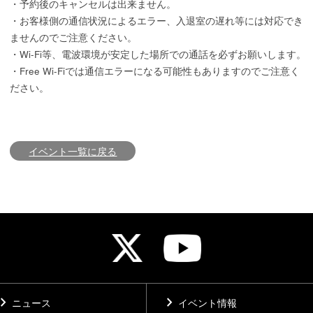
・予約後のキャンセルは出来ません。
・お客様側の通信状況によるエラー、入退室の遅れ等には対応でき
ませんのでご注意ください。
・Wi-Fi等、電波環境が安定した場所での通話を必ずお願いします。
・Free Wi-Fiでは通信エラーになる可能性もありますのでご注意く
ださい。
イベント一覧に戻る
vron_right
chevron_right
ニュース
イベント情報