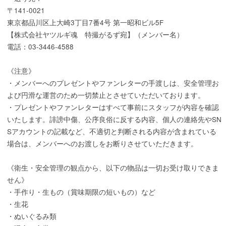
〒141-0021
東京都品川区上大崎3丁目7番4号 第一昭和ビル5F
【株式会社ヤツルギ魂 特撮がるず宛】（メンバー名）
電話：03-3446-4588
《注意》
・メンバーへのプレゼントやファンレターの手渡しは、安全管理お
よび円滑な運営のため一切禁止とさせていただいております。
・プレゼントやファンレターはすべて事前にスタッフが内容を確認
いたします。誹謗中傷、公序良俗に反する内容、個人の連絡先やSN
Sアカウントの記載など、不適切と判断される内容が含まれている
場合は、メンバーへのお渡しをお断りさせていただきます。
《衛生・安全管理の観点から、以下の物品は一切お受け取りできま
せん》
・手作り・生もの（賞味期限の短いもの）など
・生花
・ぬいぐるみ類