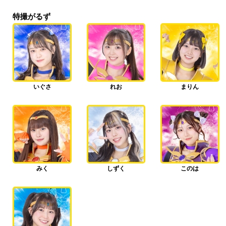
特撮がるず
いぐさ
れお
まりん
みく
しずく
このは