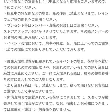
どが予告なくの変更もしくは中止となる可能性もございますので、
予めご了承ください。
・観覧中の急な雨などの場合、傘の使用は禁止となります。レイン
ウェア等の雨具をご使用ください。
・プレゼント等はメンバーへ直接のお渡しはご遠慮ください。
ストアスタッフがお預かりさせていただきます。その際メンバーの
お名前の明記をお願いいたします。
・イベント会場において、肩車や脚立、台、段に上がってのご観覧
は全ての場所にてお断りさせていただいております。
・優先入場整理券が配布されているイベントの場合、荷物等を置い
てのお連れの方の場所取りや、お連れの方がいらしての割り込みは
絶対にお止めください。ご一緒に入場される際は、後ろの整理券番
号の方に合わせてのご入場となります。
・走り込み行為は一切、禁止いたします。従って頂けないお客様は
ご退場いただく事がございます。
・開演直前まで放置されている荷物につきましては、スタッフが撤
去させて頂く場合がございます。なお、撤去したお荷物につきまし
ては主催者・施設は一切責任を負いません。