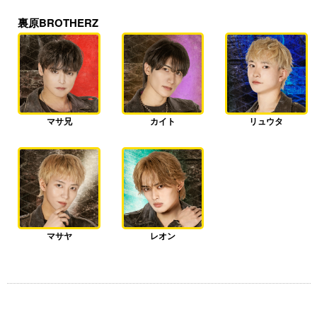
裏原BROTHERZ
マサ兄
カイト
リュウタ
マサヤ
レオン