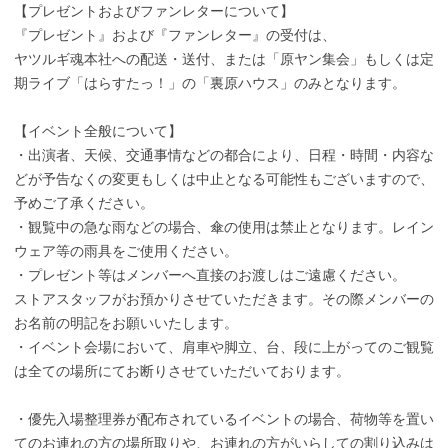
【プレゼントおよびファンレターについて】
『プレゼント』および『ファンレター』の受付は、
ヤツルギ魂本社への配送・送付、または「原ヤン集会」もしくは定
期ライブ「はらすたっ！」の「裏原ハウス」のみとなります。
【イベント全般について】
・出演者、天候、交通事情などの都合により、日程・時間・内容な
どが予告なくの変更もしくは中止となる可能性もございますので、
予めご了承ください。
・観覧中の急な雨などの場合、傘の使用は禁止となります。レイン
ウェア等の雨具をご使用ください。
・プレゼント等はメンバーへ直接のお渡しはご遠慮ください。
ストアスタッフがお預かりさせていただきます。その際メンバーの
お名前の明記をお願いいたします。
・イベント会場において、肩車や脚立、台、段に上がってのご観覧
は全ての場所にてお断りさせていただいております。
・優先入場整理券が配布されているイベントの場合、荷物等を置い
てのお連れの方の場所取りや、お連れの方がいらしての割り込みは