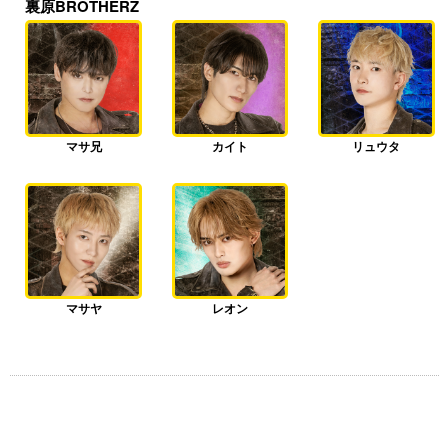
裏原BROTHERZ
マサ兄
カイト
リュウタ
マサヤ
レオン