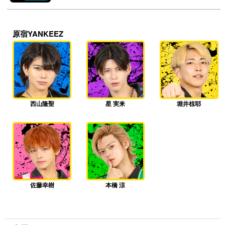
原宿YANKEEZ
西山隆聖
星 実来
堀井椋耶
佐藤幸樹
本橋 涼