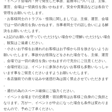
・イベント会場内・外で発生した事故、盗難等については、主催、
運営、会場は一切責任を負いかねます。安全や貴重品などは各自で
管理をお願いいたします。
・お客様同士のトラブル・怪我に関しましては、主催、運営、会場
では一切の責任を負いかねます。当事者同士での話し合いによる解
決をお願いいたします。
※上記のお願いを守っていただけない場合やご理解いただけない場合
、観覧はご遠慮ください。
・小さいお子様をお連れのお客様はお子様から目を放さないようお
願いいたします。事故やお怪我などをされた場合でも、主催、運営
、会場では一切の責任を負いかねますので充分にご注意ください。
・会場付近には、イベントに参加されないお客様も多数いらっしゃ
います事をご留意くださいますようお願いいたします。
・各店舗前での座り込みや迷惑行為は固く禁止させていただきます
。
・通行の為のスペース確保にご協力ください。
・イベント会場までの交通費・宿泊費等はお客様ご自身のご負担と
なります。万が一、イベントが中止になった場合も条件は変わりま
せんので、予めご了承ください。