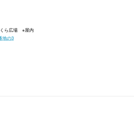
さくら広場 ※屋内
番地の3