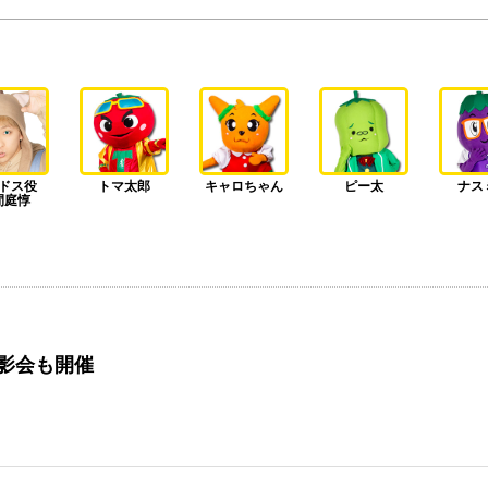
ドス役
トマ太郎
キャロちゃん
ピー太
ナス
間庭惇
影会も開催