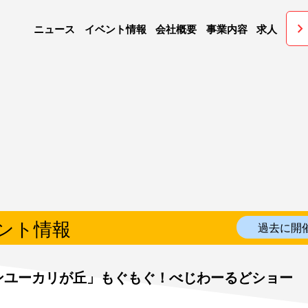
chevron_righ
ニュース
イベント情報
会社概要
事業内容
求人
ント情報
過去に開
ンユーカリが丘」もぐもぐ！べじわーるどショー