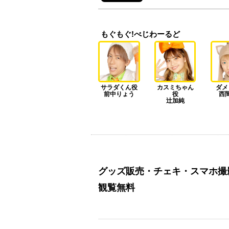
もぐもぐ!べじわーるど
サラダくん役
カスミちゃん
ダメ
前中りょう
役
西
辻加純
グッズ販売・チェキ・スマホ撮
観覧無料