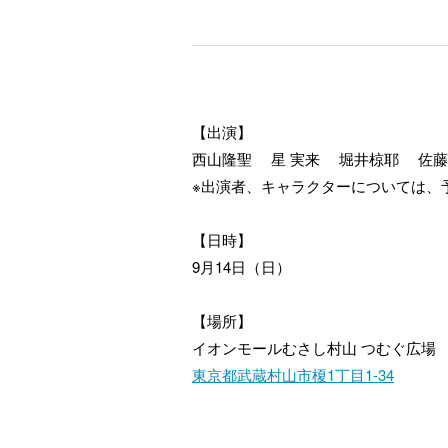
【出演】
西山隆聖 星 実来 堀井椋耶 佐
※出演者、キャラクターについては、
【日時】
9月14日（日）
【場所】
イオンモールむさし村山 つむぐ広場
東京都武蔵村山市榎1丁目1-34