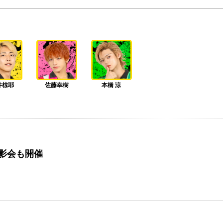
井椋耶
佐藤幸樹
本橋 涼
影会も開催