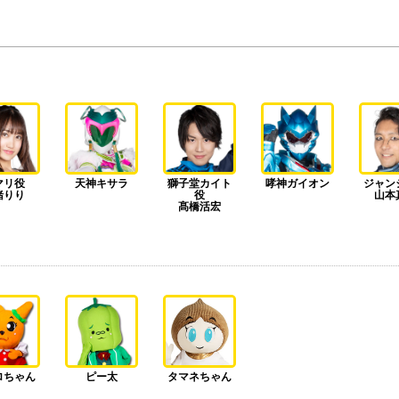
マリ役
天神キサラ
獅子堂カイト
哮神ガイオン
ジャン
緒りり
役
山本
髙橋活宏
ロちゃん
ピー太
タマネちゃん