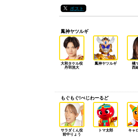
ポスト
鳳神ヤツルギ
大和タケル役
鳳神ヤツルギ
橘
丹羽洸大
西
もぐもぐ!べじわーるど
サラダくん役
トマ太郎
キャ
前中りょう