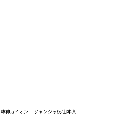
 哮神ガイオン ジャンジャ役/山本真