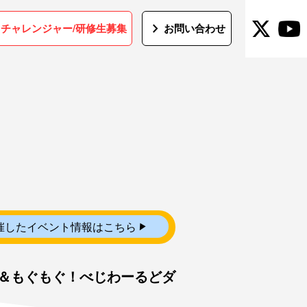
t
chevron_right
チャレンジャー/研修生募集
お問い合わせ
▼
催したイベント情報はこちら
ー＆もぐもぐ！べじわーるどダ