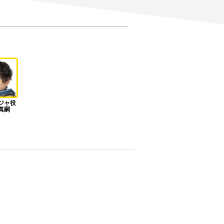
ジャ役
真嗣