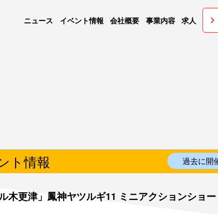
chevron_righ
ニュース
イベント情報
会社概要
事業内容
求人
ント情報
過去に開
ール木更津」鳳神ヤツルギ11 ミニアクションショ