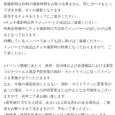
再撮影時は30秒の撮影時間をお取り出来ません。同じポーズをとっ
て頂き次第、すぐの撮影となります。
該当するチェキをスタッフにご提示ください。
※チェキ撮影時以外でメンバーとの会話はご遠慮ください。
特典会実施中にチェキ撮影時の方以外でメンバーへの話しかけは禁
止となっております。
待機しているメンバーであっても話し掛けはご遠慮ください。
メンバーとの会話はチェキ撮影時の特典となっておりますので、ご
了承ください。
※イベント開催にあたり、政府・自治体および会場施設における新型
コロナウイルス感染予防対策の指針・ガイドラインに沿ってイベン
トを実施させていただきます。
なお、今後の感染状況にともない、指針・ガイドラインに変更等が
あった場合、イベントの内容変更または中止となる可能性もござい
ますので、何卒ご了承お願い致します。
※基準値37.5℃を上回る、あるいは上回る恐れのある場合は、ご参
加をお断りさせて頂きますので、予めご了承ください。
※発熱者・体調不良者のご観覧およびご参加はお断りいたします。