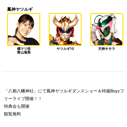
鳳神ヤツルギ
橘マリ役
ヤツルギ10
天神キサラ
青山海美
「八剱八幡神社」にて鳳神ヤツルギダンスショー＆特撮Boyzフ
リーライブ開催！！
特典会も開催
観覧無料