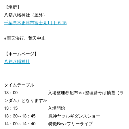
【場所】
八剱八幡神社（屋外）
千葉県木更津市富士見1丁目6-15
※雨天決行、荒天中止
【ホームページ】
八剱八幡神社
タイムテーブル
13：00 入場整理券配布≪※整理番号は抽選（ラ
ンダム）となります≫
13：15 入場開始
13：30～13：45 鳳神ヤツルギダンスショー
14：00～14：40 特撮Boyzフリーライブ