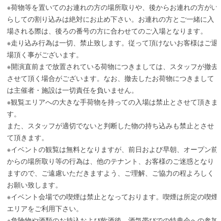
※荷物等を置いてのお連れの方の場所取りや、後からお連れの方がい
らしての割り込みは絶対にお止め下さい。お連れの方とご一緒に入
場される際は、後ろの番号の方に合わせてのご入場となります。
※走り込み行為は一切、禁止致します。従って頂けないお客様はご退
場頂く事がございます。
※開演直前まで放置されている荷物につきましては、スタッフが撤去
させて頂く場合がございます。なお、撤去したお荷物につきまして
は主催者・施設は一切責任を負いません。
※観覧エリアへの大きな手荷物を持っての入場は禁止とさせて頂きま
す。
また、スタッフが適切でないと判断した物の持ち込みも禁止とさせ
て頂きます。
※イベントの観覧は無料となりますが、前日および早朝、オープン前
からの場所取り等の行為は、他のテナント、お客様のご迷惑となり
ますので、ご遠慮いただきますよう、ご理解、ご協力の程よろしく
お願い致します。
※イベント会場での喫煙は禁止となっております。喫煙は所定の喫煙
エリアをご利用下さい。
※危険物や酒類のお持込および飲酒後、酒気帯びでの特典会への参加